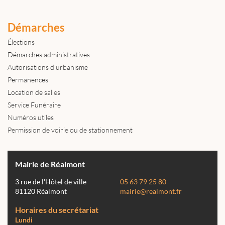
Démarches
Élections
Démarches administratives
Autorisations d'urbanisme
Permanences
Location de salles
Service Funéraire
Numéros utiles
Permission de voirie ou de stationnement
Mairie de Réalmont
3 rue de l'Hôtel de ville
05 63 79 25 80
81120 Réalmont
mairie@realmont.fr
Horaires du secrétariat
Lundi