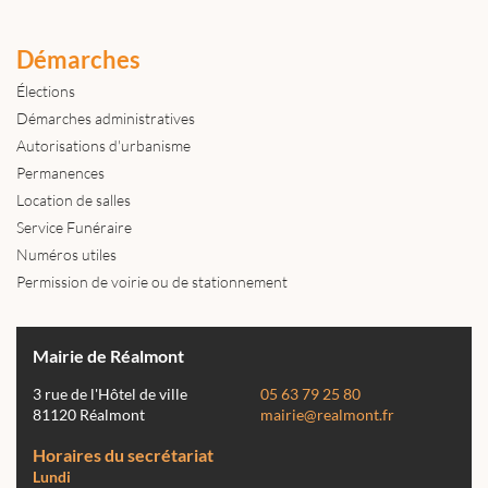
Démarches
Élections
Démarches administratives
Autorisations d'urbanisme
Permanences
Location de salles
Service Funéraire
Numéros utiles
Permission de voirie ou de stationnement
Mairie de Réalmont
3 rue de l'Hôtel de ville
05 63 79 25 80
81120 Réalmont
mairie@realmont.fr
Horaires du secrétariat
Lundi