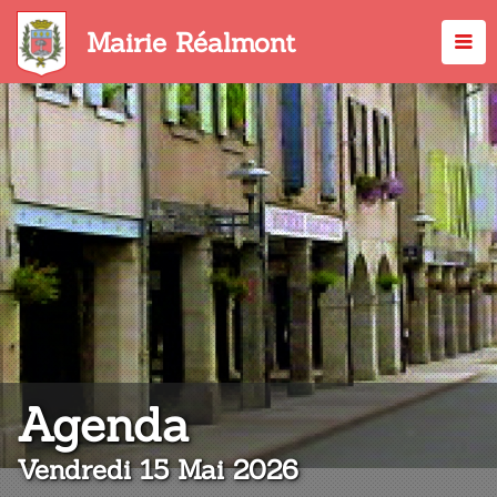
Aller
au
Mairie Réalmont
contenu
principal
:
Agenda
Vendredi 15 Mai 2026