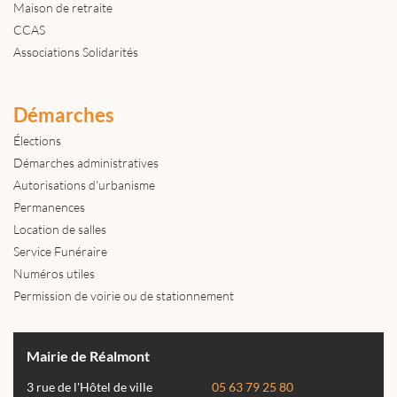
Maison de retraite
CCAS
Associations Solidarités
Démarches
Élections
Démarches administratives
Autorisations d'urbanisme
Permanences
Location de salles
Service Funéraire
Numéros utiles
Permission de voirie ou de stationnement
Mairie de Réalmont
3 rue de l'Hôtel de ville
05 63 79 25 80