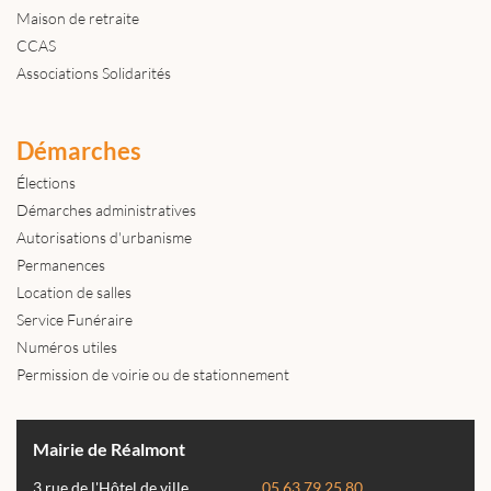
Maison de retraite
CCAS
Associations Solidarités
Démarches
Élections
Démarches administratives
Autorisations d'urbanisme
Permanences
Location de salles
Service Funéraire
Numéros utiles
Permission de voirie ou de stationnement
Mairie de Réalmont
3 rue de l'Hôtel de ville
05 63 79 25 80