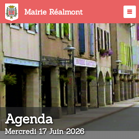
Aller
au
Mairie Réalmont
contenu
principal
:
Agenda
Mercredi 17 Juin 2026