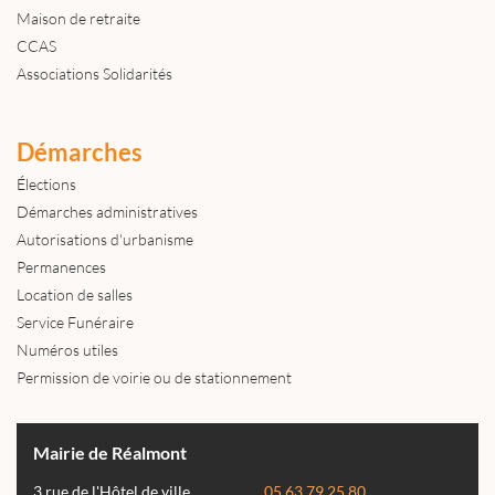
Maison de retraite
CCAS
Associations Solidarités
Démarches
Élections
Démarches administratives
Autorisations d'urbanisme
Permanences
Location de salles
Service Funéraire
Numéros utiles
Permission de voirie ou de stationnement
Mairie de Réalmont
3 rue de l'Hôtel de ville
05 63 79 25 80