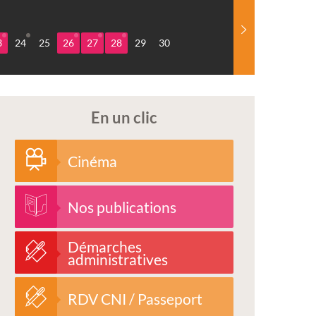
3
24
25
26
27
28
29
30
En un clic
Cinéma
Nos publications
Démarches
administratives
RDV CNI / Passeport