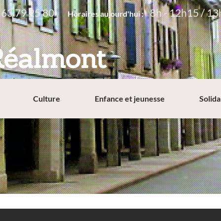
 63 79 25 80
8h - 12h15 / 13
Horaires aujourd'hui :
Réalmont
Culture
Enfance et jeunesse
Solida