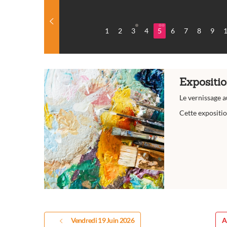
1
2
3
4
5
6
7
8
9
Expositi
Le vernissage a
Cette expositio
Vendredi 19 Juin 2026
A