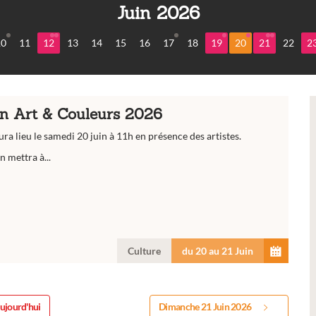
Juin 2026
10
11
12
13
14
15
16
17
18
19
20
21
22
2
on Art & Couleurs 2026
ura lieu le samedi 20 juin à 11h en présence des artistes.
n mettra à...
Culture
du 20 au 21 Juin
ujourd'hui
Dimanche 21 Juin 2026