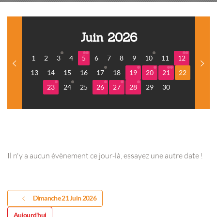
Juin 2026
1
2
3
4
5
6
7
8
9
10
11
12
13
14
15
16
17
18
19
20
21
22
23
24
25
26
27
28
29
30
Il n'y a aucun évènement ce jour-là, essayez une autre date !
Dimanche 21 Juin 2026
Aujourd'hui