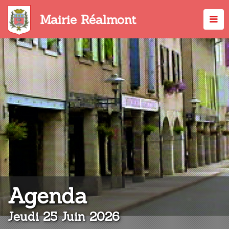
Aller
au
Mairie Réalmont
contenu
principal
:
Agenda
Jeudi 25 Juin 2026