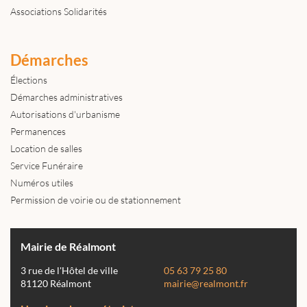
Associations Solidarités
Démarches
Élections
Démarches administratives
Autorisations d'urbanisme
Permanences
Location de salles
Service Funéraire
Numéros utiles
Permission de voirie ou de stationnement
Mairie de Réalmont
3 rue de l'Hôtel de ville
05 63 79 25 80
81120 Réalmont
mairie@realmont.fr