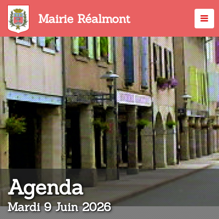
Aller
au
Mairie Réalmont
contenu
principal
:
Agenda
Mardi 9 Juin 2026