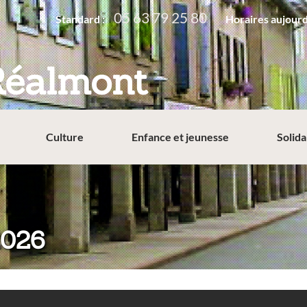
05 63 79 25 80
Standard :
Horaires aujourd
Réalmont
Culture
Enfance et jeunesse
Solida
2026