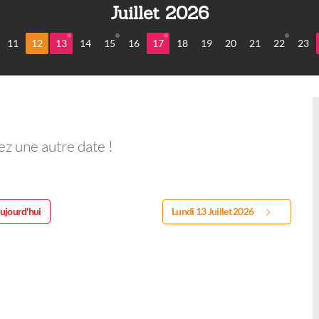
Juillet 2026
11
12
13
14
15
16
17
18
19
20
21
22
23
ez une autre date !
ujourd'hui
Lundi 13 Juillet 2026