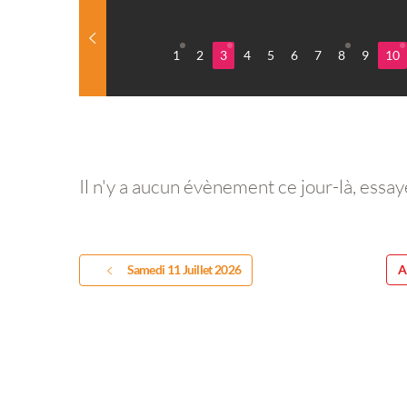
1
2
3
4
5
6
7
8
9
10
Il n'y a aucun évènement ce jour-là, essay
Samedi 11 Juillet 2026
A