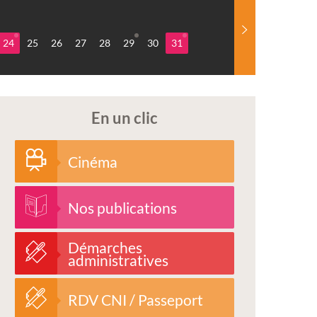
24
25
26
27
28
29
30
31
En un clic
Cinéma
Nos publications
Démarches
administratives
RDV CNI / Passeport