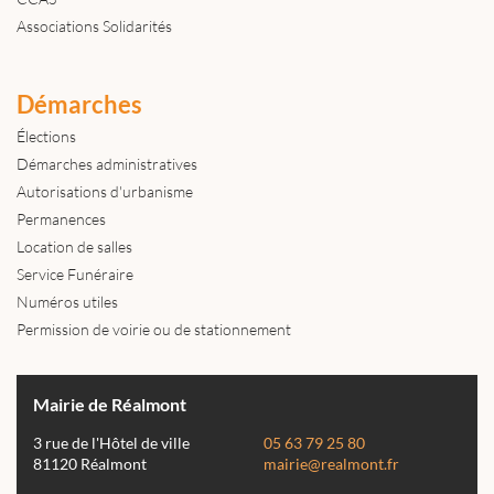
Associations Solidarités
Démarches
Élections
Démarches administratives
Autorisations d'urbanisme
Permanences
Location de salles
Service Funéraire
Numéros utiles
Permission de voirie ou de stationnement
Mairie de Réalmont
3 rue de l'Hôtel de ville
05 63 79 25 80
81120 Réalmont
mairie@realmont.fr