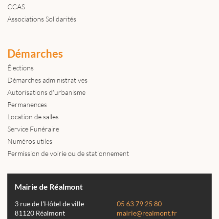
CCAS
Associations Solidarités
Démarches
Élections
Démarches administratives
Autorisations d'urbanisme
Permanences
Location de salles
Service Funéraire
Numéros utiles
Permission de voirie ou de stationnement
Mairie de Réalmont
3 rue de l'Hôtel de ville
05 63 79 25 80
81120 Réalmont
mairie@realmont.fr