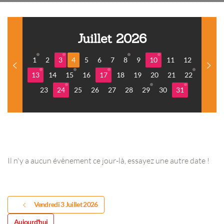
Juillet 2026
1
2
3
4
5
6
7
8
9
10
11
12
13
14
15
16
17
18
19
20
21
22
23
24
25
26
27
28
29
30
31
Il n'y a aucun évènement ce jour-là, essayez une autre date !
Vendredi 3 Juillet 2026
Aujourd'hui