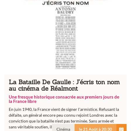
La Bataille De Gaulle : J'écris ton nom
au cinéma de Réalmont
Une fresque historique consacrée aux premiers jours de
la France libre
En juin 1940, la France vient de signer l'armistice. Refusant la
défaite, un général encore peu connu rejoint Londres avec la
conviction que la bataille n'est pas terminée. Sans armée et
sans véritable soutien, il entreprend de convaincre que...
Cinéma
le 21 Août à 20:30