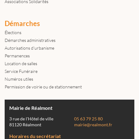
Associations Solidarités
Démarches
Élections
Démarches administratives
Autorisations d'urbanisme
Permanences
Location de salles
Service Funéraire
Numéros utiles
Permission de voirie ou de stationnement
Mairie de Réalmont
3 rue de l'Hôtel de ville
05 63 79 25 80
81120 Réalmont
mairie@realmont.fr
Horaires du secrétariat