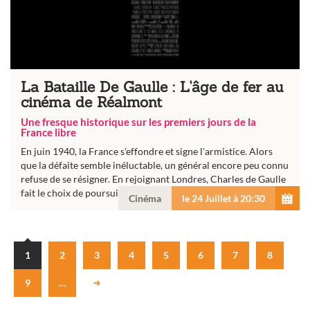
La Bataille De Gaulle : L'âge de fer au
cinéma de Réalmont
Une fresque historique sur les premiers jours de la
France libre
En juin 1940, la France s'effondre et signe l'armistice. Alors
que la défaite semble inéluctable, un général encore peu connu
refuse de se résigner. En rejoignant Londres, Charles de Gaulle
fait le choix de poursuivre le combat et de porter...
Cinéma
le 24 Juillet à 20:30
1
2
3
4
5
6
7
8
9
…