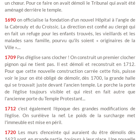
un chœur. Pour ce faire on avait démoli le Tribunal qui avait été
aménagé derrière le temple.
1690
on officialise la fondation d'un nouvel Hôpital à l'angle de
la Cabrouly et du Croissic. La direction est confié au clergé qui
en fait un refuge pour les enfants trouvés, les vieillards et les
malades sans famille, pourvu qu'ils soient « originaires de la
Ville »....
1709
Pas d'église sans clocher ! On construit un premier clocher
pignon qui ne tient pas. Il est démoli et reconstruit en 1712.
Pour que cette nouvelle construction carrée cette fois, puisse
voir le jour on été obligé de démolir, dès 1700, la grande halle
qui se trouvait juste devant l'ancien temple. Le porche la porte
de l'église toujours visible et qui n'est en fait autre que
l'ancienne porte du Temple Protestant...
1712
c'est également l'époque des grandes modifications de
l'église. On surélève la nef. Le poids de la surcharge met
l'immeuble est mise en péril.
1720
Les murs d'enceinte qui auraient du être démolis dès
1623 sont, en grande partie, toujours à leur place. Une nouvelle