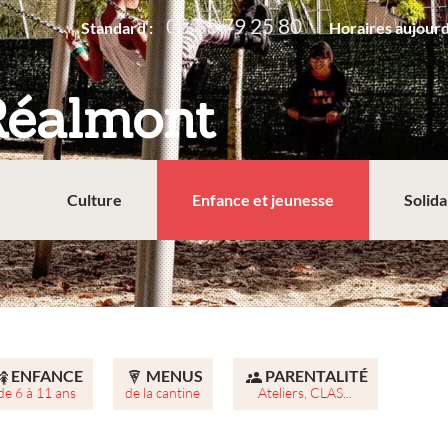
05 63 79 25 80
Standard :
Horaires aujourd
Réalmont
Culture
Enfance et jeunesse
Solida
ENFANCE
MENUS
PARENTALITÉ
de 6 à 11 ans
de la cantine
Ateliers, CLAS...