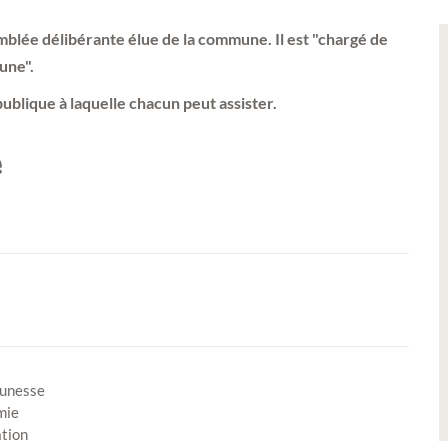
emblée délibérante élue de la commune. Il est "chargé de
une".
ublique à laquelle chacun peut assister.
e
eunesse
mie
ation