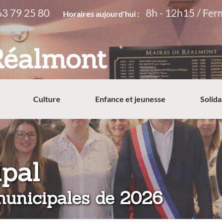
63 79 25 80
8h - 12h15 / Fer
Horaires aujourd'hui :
Réalmont
Culture
Enfance et jeunesse
Solida
:
ipal
 municipales de 2026