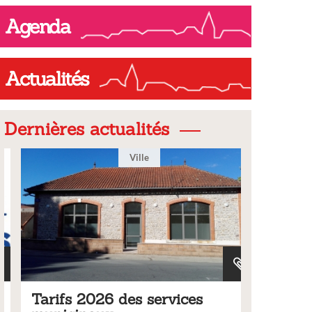
Agenda
Actualités
Dernières actualités
Ville
Tarifs 2026 des services
Bulleti