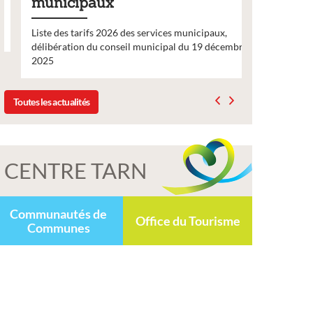
municipaux
2026
Liste des tarifs 2026 des services municipaux,
Comme chaq
délibération du conseil municipal du 19 décembre
nouveau nu
2025
bulletin d’
Toutes les actualités
CENTRE TARN
Communautés de
Office du Tourisme
Communes