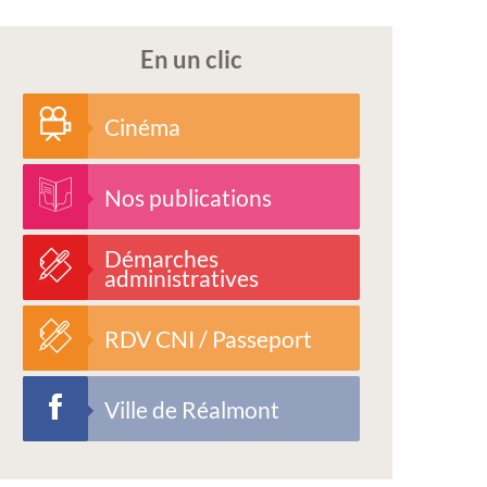
En un clic
Cinéma
Nos publications
Démarches
administratives
RDV CNI / Passeport
Ville de Réalmont