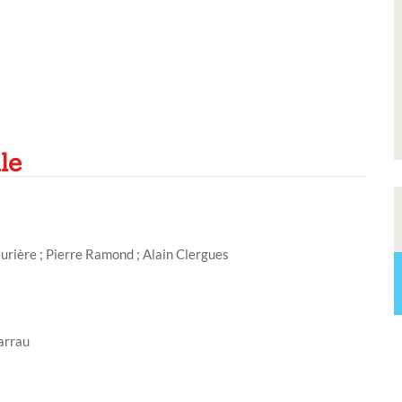
convention Petite Ville de
Demain
s de notre
ale
urière ; Pierre Ramond ; Alain Clergues
arrau