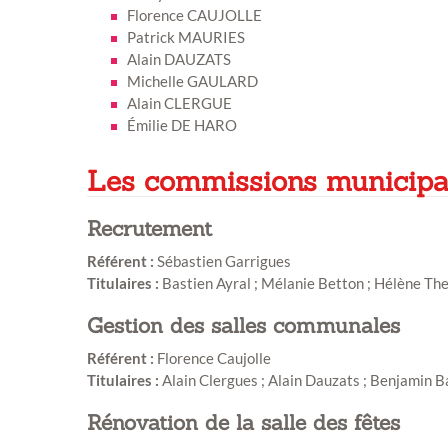
exposition de peintures,
Florence CAUJOLLE
sculptures et photos
Patrick MAURIES
Alain DAUZATS
Vous souhaitez exposer vos oeuvres lor
Michelle GAULARD
exposition annuelle ?
Alain CLERGUE
Émilie DE HARO
Les commissions municip
Recrutement
Référent :
Sébastien Garrigues
Titulaires :
Bastien Ayral ; Mélanie Betton ; Hélène The
Gestion des salles communales
Référent :
Florence Caujolle
Titulaires :
Alain Clergues ; Alain Dauzats ; Benjamin B
Rénovation de la salle des fêtes