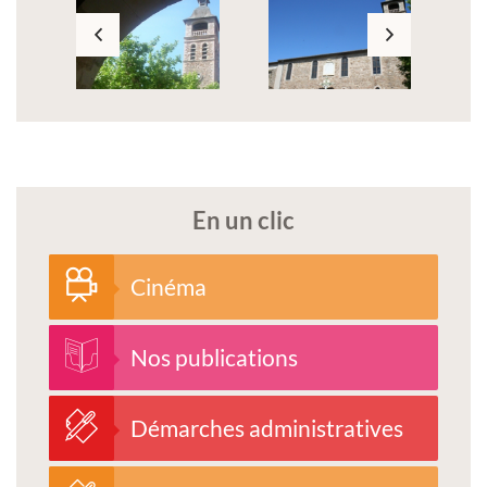
En un clic
Cinéma
Nos publications
Démarches administratives