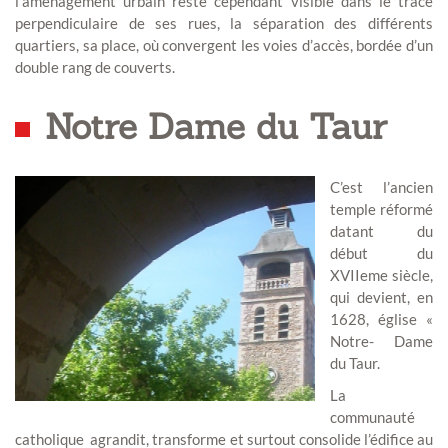
l’aménagement urbain reste cependant visible dans le tracé
perpendiculaire de ses rues, la séparation des différents
quartiers, sa place, où convergent les voies d’accès, bordée d’un
double rang de couverts.
Notre Dame du Taur
C’est l’ancien
temple réformé
datant du
début du
XVIIeme siècle,
qui devient, en
1628, église «
Notre- Dame
du Taur.
La
communauté
catholique agrandit, transforme et surtout consolide l’édifice au