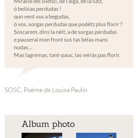
Miracle del silenci, de l’aiga, de la lutz,
ò belòias perdudas !
qun vent vos a begudas,
ò vos, sorgas perdudas que podètz plus florir ?
Soscarem, dins la nèit, a de sorgas perdudas
e pauserai mon front sus tas bèlas mans
nudas…
Mas lagremas, tant-pauc, las veiràs pas florir.
SOSC, Poème de Louisa Paulin
Album photo