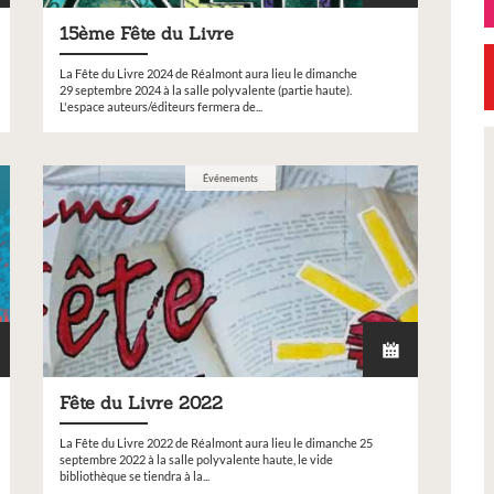
15ème Fête du Livre
La Fête du Livre 2024 de Réalmont aura lieu le dimanche
29 septembre 2024 à la salle polyvalente (partie haute).
L'espace auteurs/éditeurs fermera de...
Événements
Petite Ville de Demain
Fête du Livre 2022
26 -
Signature de l'avenant à la
convention Petite Ville de
La Fête du Livre 2022 de Réalmont aura lieu le dimanche 25
septembre 2022 à la salle polyvalente haute, le vide
Demain
bibliothèque se tiendra à la...