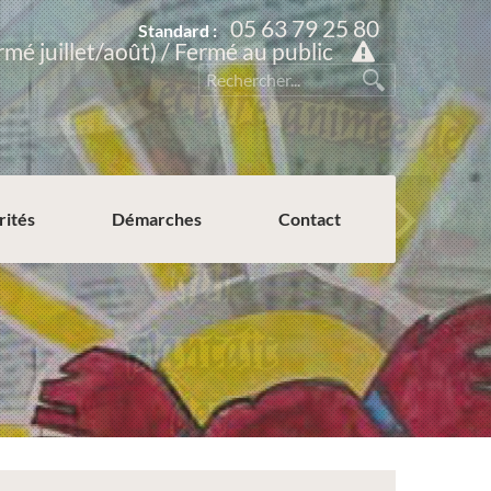
05 63 79 25 80
Standard :
rmé juillet/août) / Fermé au public
rités
Démarches
Contact
Permission de voirie ou de stationnement