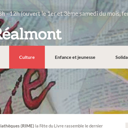
8h - 12h (ouvert le 1er et 3ème samedi du mois, fe
Réalmont
Culture
Enfance et jeunesse
Solida
iathèques (RIME)
la Fête du Livre rassemble le dernier