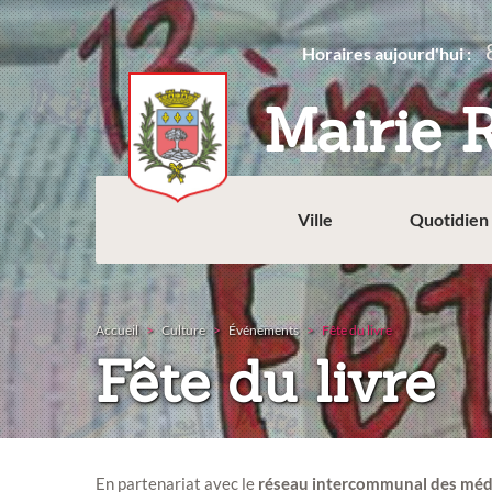
Aller
au
Horaires aujourd'hui :
contenu
principal
Mairie 
Ville
Quotidien
Accueil
Culture
Événements
Fête du livre
Fête du livre
En partenariat avec le
réseau intercommunal des méd