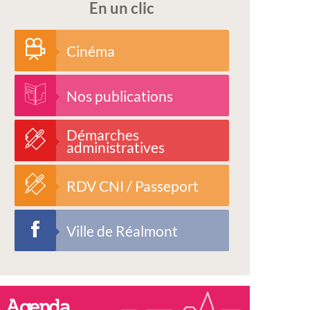
En un clic
Cinéma
Nos publications
Démarches
administratives
RDV CNI / Passeport
Ville de Réalmont
Agenda