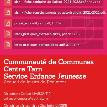
alsh_-_fiche_sanitaire_de_liaison_2021-2022.pdf,
162.75 Ko
reglement_interieur_alsh
alsh_-_fiche_renseignements_et_autorisations_2021-2022.pdf,
alsh_-
projet_educatif_ccct.pdf,
2.16 Mo
_fiche_sanitaire_de_liais
alsh_-
2022.pdf
infos_pratiques_extrascolaires_.pdf,
367.73 Ko
_fiche_renseignements_et
projet_educatif_ccct.pdf
2022.pdf
infos_pratiques_periscolaires_.pdf,
393.31 Ko
infos_pratiques_extrascol
infos_pratiques_periscolai
Communauté de Communes
Centre Tarn
:
Service
Enfance Jeunesse
Accueil de loisirs de Réalmont
Directeur : Gaëtan MASSOUTI
É
enfance-jeunesse@centretarn.fr
Directrice périscolaire : Charlotte NUGIER