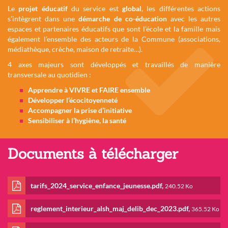
Le
projet éducatif
du service est
global
, les différentes actions
s’intègrent dans une
démarche de co-éducation
avec les autres
espaces et partenaires éducatifs que sont l’école et la famille mais
également l’ensemble des acteurs de la Commune (associations,
médiathèque, crèche, maison de retraite…).
4 axes majeurs sont développés et travaillés de manière
transversale au quotidien :
Apprendre à VIVRE et FAIRE ensemble
Développer l’écocitoyenneté
Accompagner la prise d’initiative
Sensibiliser à l’hygiène, la santé
Documents à télécharger
tarifs_2024_service_enfance_jeunesse.pdf,
240.52 Ko
reglement_interieur_alsh_maj_delib_dec_2023.pdf,
365.52 Ko
tarifs_2024_service_enfa