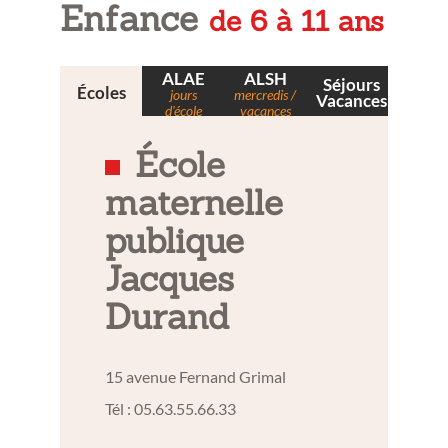
:
Enfance
de 6 à 11 ans
ALAE
ALSH
Séjours
Écoles
jours
mercredis /
Vacances
d'école
vacances
École
maternelle
publique
Jacques
Durand
15 avenue Fernand Grimal
Tél : 05.63.55.66.33