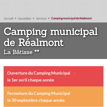
Accueil
Quotidien
Services
Camping municipal de Réalmont
Camping municipal
:
de Réalmont
La Bâtisse **
Ouverture du Camping Municipal
le 1er avril chaque année
Fermeture du Camping Municipal
le 30 septembre chaque année