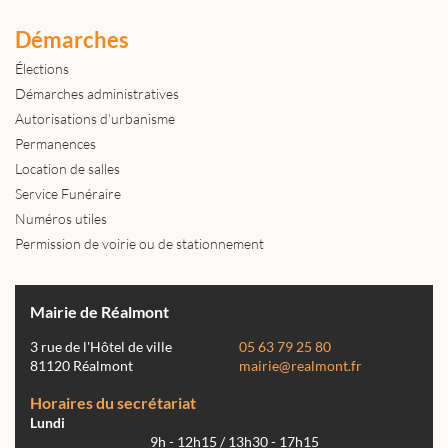
Démarches
Élections
Démarches administratives
Autorisations d'urbanisme
Permanences
Location de salles
Service Funéraire
Numéros utiles
Permission de voirie ou de stationnement
Mairie de Réalmont
3 rue de l'Hôtel de ville
05 63 79 25 80
81120 Réalmont
mairie@realmont.fr
Horaires du secrétariat
Lundi
9h - 12h15 / 13h30 - 17h15