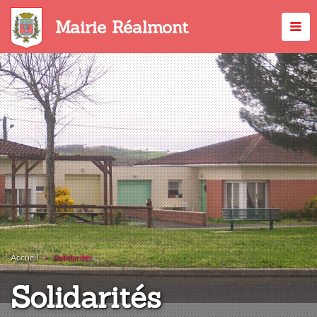
Aller
au
Mairie Réalmont
contenu
principal
Accueil
Solidarités
Solidarités