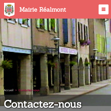
Aller
au
Mairie Réalmont
contenu
principal
Accueil
Contactez-nous
Contactez-nous