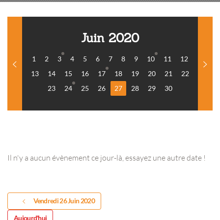
Juin 2020
1
2
3
4
5
6
7
8
9
10
11
12
13
14
15
16
17
18
19
20
21
22
23
24
25
26
27
28
29
30
Il n'y a aucun évènement ce jour-là, essayez une autre date !
Vendredi 26 Juin 2020
Aujourd'hui