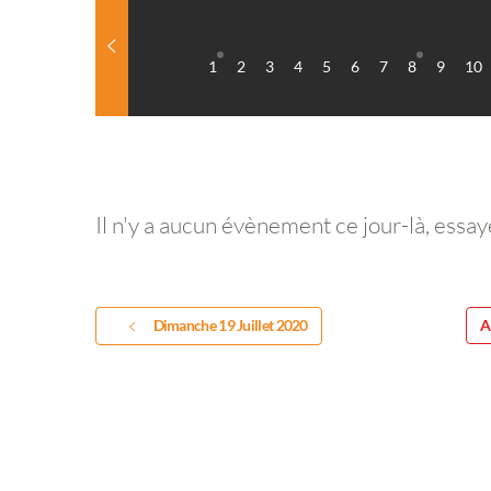
1
2
3
4
5
6
7
8
9
10
Il n'y a aucun évènement ce jour-là, essay
Dimanche 19 Juillet 2020
A