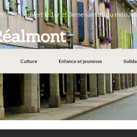
8h - 12h (ouvert le 1er et 3ème samedi du mois, fe
Réalmont
Culture
Enfance et jeunesse
Solida