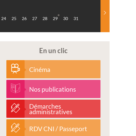
24
25
26
27
28
29
30
31
En un clic
Cinéma
Nos publications
Démarches
administratives
RDV CNI / Passeport