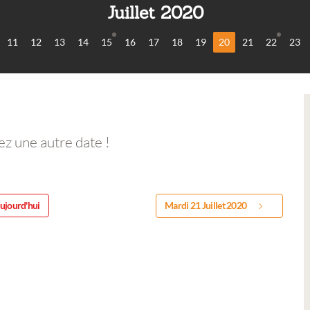
Juillet 2020
11
12
13
14
15
16
17
18
19
20
21
22
23
ez une autre date !
ujourd'hui
Mardi 21 Juillet 2020