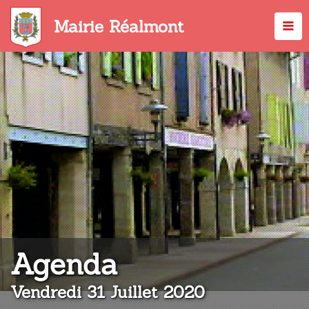
Aller
au
Mairie Réalmont
contenu
principal
:
Agenda
Vendredi 31 Juillet 2020