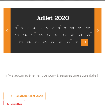
Juillet 2020
1
2
3
4
5
6
7
8
9
10
11
12
13
14
15
16
17
18
19
20
21
22
23
24
25
26
27
28
29
30
31
Il n'y a aucun évènement ce jour-là, essayez une autre date !
Jeudi 30 Juillet 2020
Aujourd'hui