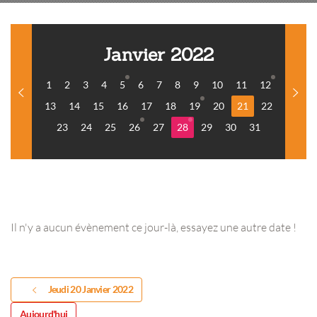
Janvier 2022
1
2
3
4
5
6
7
8
9
10
11
12
13
14
15
16
17
18
19
20
21
22
23
24
25
26
27
28
29
30
31
Il n'y a aucun évènement ce jour-là, essayez une autre date !
Jeudi 20 Janvier 2022
Aujourd'hui