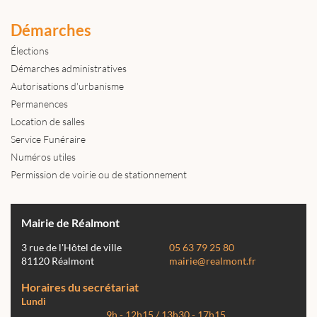
Démarches
Élections
Démarches administratives
Autorisations d'urbanisme
Permanences
Location de salles
Service Funéraire
Numéros utiles
Permission de voirie ou de stationnement
Mairie de Réalmont
3 rue de l'Hôtel de ville
05 63 79 25 80
81120 Réalmont
mairie@realmont.fr
Horaires du secrétariat
Lundi
9h - 12h15 / 13h30 - 17h15