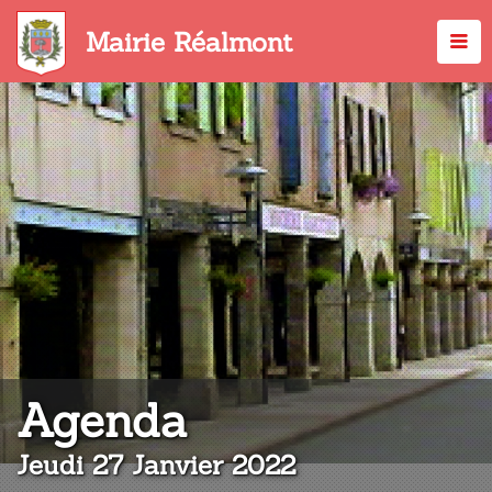
Aller
au
Mairie Réalmont
contenu
principal
:
Agenda
Jeudi 27 Janvier 2022