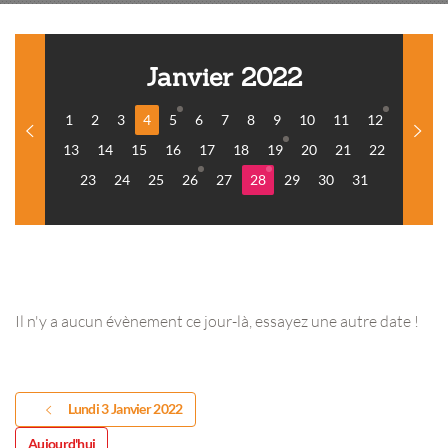
Janvier 2022
1
2
3
4
5
6
7
8
9
10
11
12
13
14
15
16
17
18
19
20
21
22
23
24
25
26
27
28
29
30
31
Il n'y a aucun évènement ce jour-là, essayez une autre date !
Lundi 3 Janvier 2022
Aujourd'hui