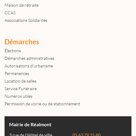
Maison de retraite
CCAS
Associations Solidarités
Démarches
Élections
Démarches administratives
Autorisations d'urbanisme
Permanences
Location de salles
Service Funéraire
Numéros utiles
Permission de voirie ou de stationnement
Mairie de Réalmont
3 rue de l'Hôtel de ville
05 63 79 25 80