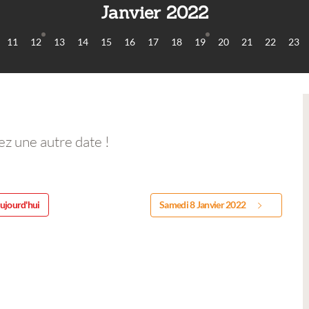
Janvier 2022
11
12
13
14
15
16
17
18
19
20
21
22
23
ez une autre date !
ujourd'hui
Samedi 8 Janvier 2022