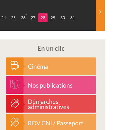
24
25
26
27
28
29
30
31
En un clic
Cinéma
Nos publications
Démarches
administratives
RDV CNI / Passeport