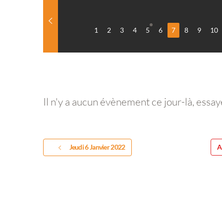
1
2
3
4
5
6
7
8
9
10
Il n'y a aucun évènement ce jour-là, essay
Jeudi 6 Janvier 2022
A