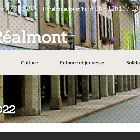
 63 79 25 80
8h - 12h15 / 13
Horaires aujourd'hui :
Réalmont
Culture
Enfance et jeunesse
Solida
022