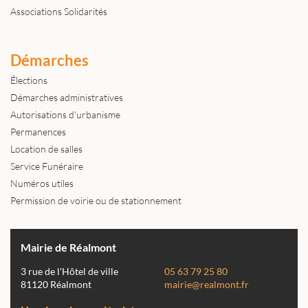
Associations Solidarités
Démarches
Élections
Démarches administratives
Autorisations d'urbanisme
Permanences
Location de salles
Service Funéraire
Numéros utiles
Permission de voirie ou de stationnement
Mairie de Réalmont
3 rue de l'Hôtel de ville
05 63 79 25 80
81120 Réalmont
mairie@realmont.fr