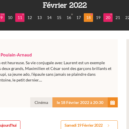
Février 2022
9
10
11
12
13
14
15
16
17
18
19
20
21
2
 Poulain-Arnaud
 est heureuse. Sa vie conjugale avec Laurent est un exemple
 deux grands, Maximilien et César sont des garçons brillants et
oupi, sa jeune ado, l’épaule sans jamais se plaindre dans
toine, le petit dernier....
Cinéma
le 18 Février 2022 à 20:30
ujourd'hui
Samedi 19 Février 2022