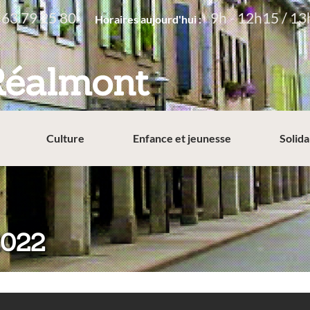
 63 79 25 80
9h - 12h15 / 13
Horaires aujourd'hui :
Réalmont
Culture
Enfance et jeunesse
Solida
2022