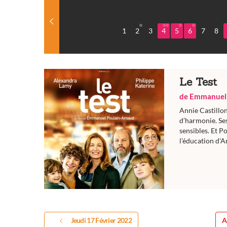
1
2
3
4
5
6
7
8
Le Test
de Emmanuel
Annie Castillon
d’harmonie. Ses
sensibles. Et P
l’éducation d'An
Jeudi 17 Février 2022
A