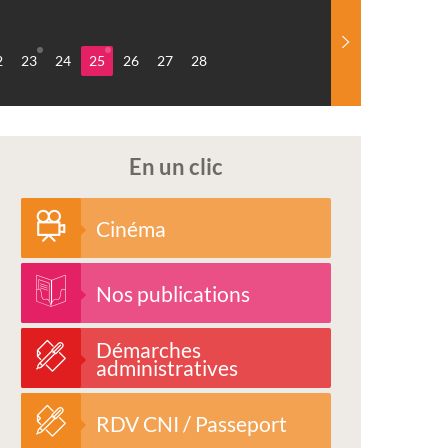
2
23
24
25
26
27
28
En un clic
Cinéma
Nos publications
Démarches
administratives
RDV CNI / Passeport