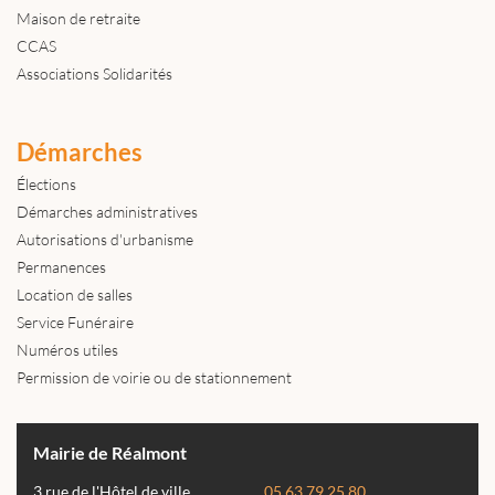
Maison de retraite
CCAS
Associations Solidarités
Démarches
Élections
Démarches administratives
Autorisations d'urbanisme
Permanences
Location de salles
Service Funéraire
Numéros utiles
Permission de voirie ou de stationnement
Mairie de Réalmont
3 rue de l'Hôtel de ville
05 63 79 25 80