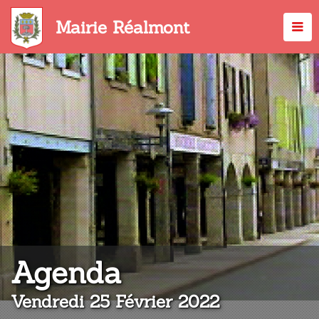
Aller
au
Mairie Réalmont
contenu
principal
:
Agenda
Vendredi 25 Février 2022