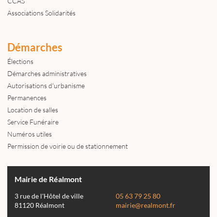
CCAS
Associations Solidarités
Démarches
Élections
Démarches administratives
Autorisations d'urbanisme
Permanences
Location de salles
Service Funéraire
Numéros utiles
Permission de voirie ou de stationnement
Mairie de Réalmont
3 rue de l'Hôtel de ville
05 63 79 25 80
81120 Réalmont
mairie@realmont.fr