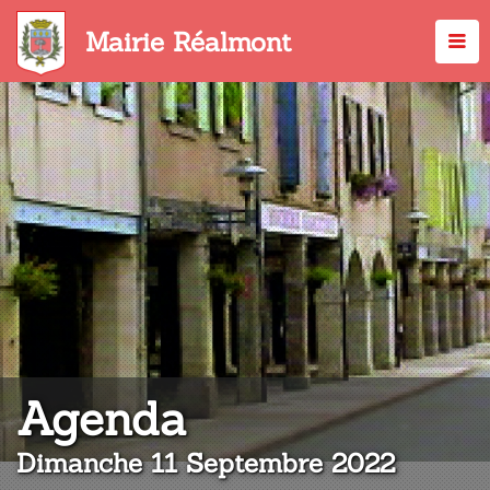
Aller
au
Mairie Réalmont
contenu
principal
:
Agenda
Dimanche 11 Septembre 2022