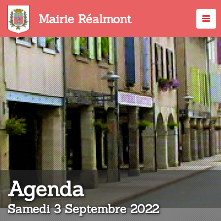
Aller
au
Mairie Réalmont
contenu
principal
:
Agenda
Samedi 3 Septembre 2022