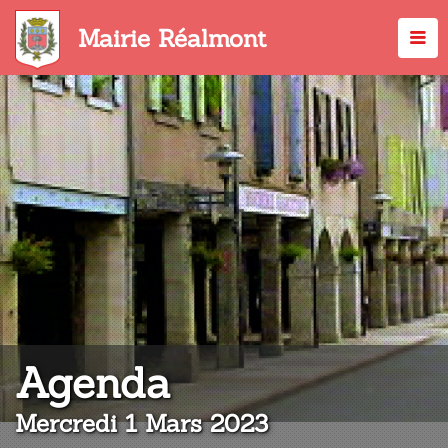
Aller
au
Mairie Réalmont
contenu
principal
:
Agenda
Mercredi 1 Mars 2023