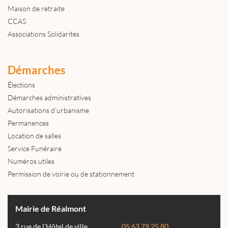
Maison de retraite
CCAS
Associations Solidarités
Démarches
Élections
Démarches administratives
Autorisations d'urbanisme
Permanences
Location de salles
Service Funéraire
Numéros utiles
Permission de voirie ou de stationnement
Mairie de Réalmont
3 rue de l'Hôtel de ville
05 63 79 25 80