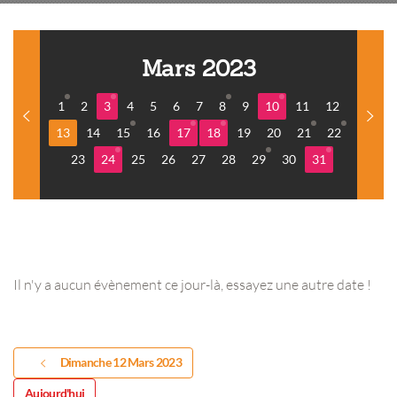
Mars 2023
1
2
3
4
5
6
7
8
9
10
11
12
13
14
15
16
17
18
19
20
21
22
23
24
25
26
27
28
29
30
31
Il n'y a aucun évènement ce jour-là, essayez une autre date !
Dimanche 12 Mars 2023
Aujourd'hui