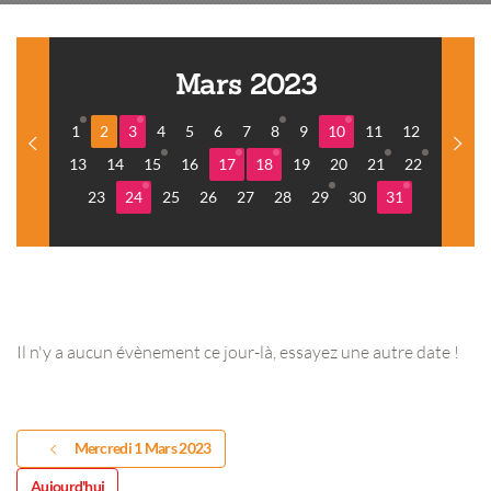
Mars 2023
1
2
3
4
5
6
7
8
9
10
11
12
13
14
15
16
17
18
19
20
21
22
23
24
25
26
27
28
29
30
31
Il n'y a aucun évènement ce jour-là, essayez une autre date !
Mercredi 1 Mars 2023
Aujourd'hui