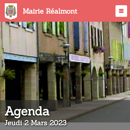
Aller
au
Mairie Réalmont
contenu
principal
:
Agenda
Jeudi 2 Mars 2023