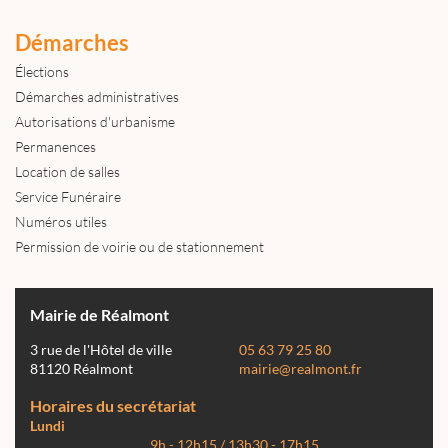
Démarches
Élections
Démarches administratives
Autorisations d'urbanisme
Permanences
Location de salles
Service Funéraire
Numéros utiles
Permission de voirie ou de stationnement
Mairie de Réalmont
3 rue de l'Hôtel de ville
05 63 79 25 80
81120 Réalmont
mairie@realmont.fr
Horaires du secrétariat
Lundi
9h - 12h15 / 13h30 - 17h15