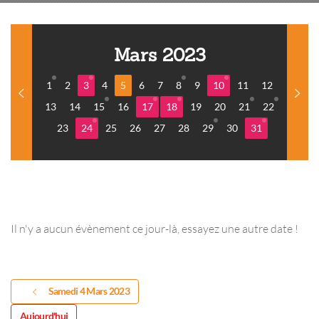
Mars 2023
1
2
3
4
5
6
7
8
9
10
11
12
13
14
15
16
17
18
19
20
21
22
23
24
25
26
27
28
29
30
31
Il n'y a aucun évènement ce jour-là, essayez une autre date !
Samedi 4 Mars 2023
Aujourd'hui