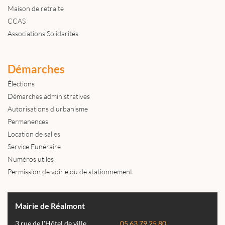
Maison de retraite
CCAS
Associations Solidarités
Démarches
Élections
Démarches administratives
Autorisations d'urbanisme
Permanences
Location de salles
Service Funéraire
Numéros utiles
Permission de voirie ou de stationnement
Mairie de Réalmont
3 rue de l'Hôtel de ville
05 63 79 25 80