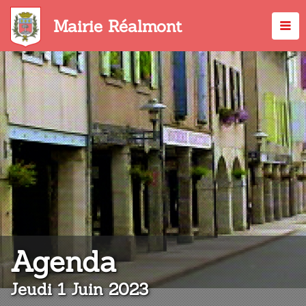
Aller
au
Mairie Réalmont
contenu
principal
:
Agenda
Jeudi 1 Juin 2023