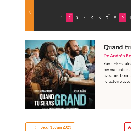
1
2
3
4
5
6
7
8
9
Quand tu
De Andréa Be
Yannick est aid
permanente et r
avec une bonne
réfectoire avec 
Jeudi 15 Juin 2023
A