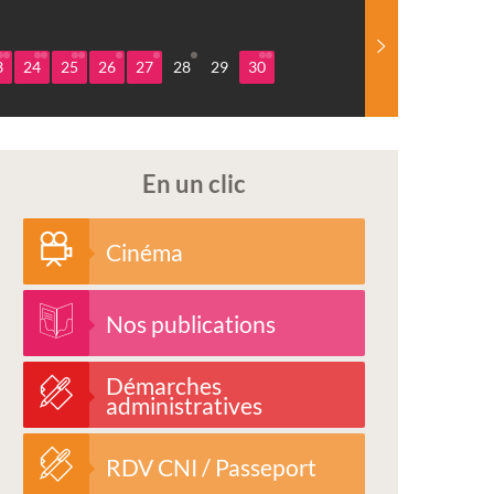
3
24
25
26
27
28
29
30
En un clic
Cinéma
Nos publications
Démarches
administratives
RDV CNI / Passeport