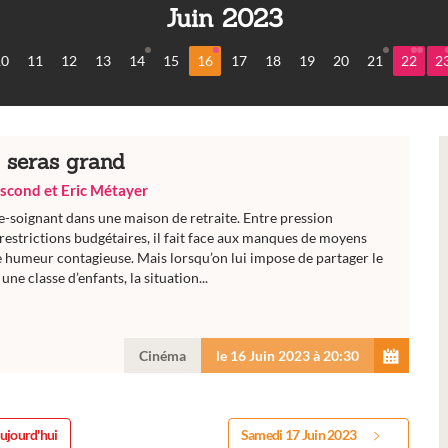
Juin 2023
10
11
12
13
14
15
16
17
18
19
20
21
22
2
 seras grand
scond et Eric Métayer
e-soignant dans une maison de retraite. Entre pression
estrictions budgétaires, il fait face aux manques de moyens
 humeur contagieuse. Mais lorsqu’on lui impose de partager le
une classe d’enfants, la situation...
Cinéma
le 16 Juin 2023 à 20:30
ujourd'hui
Samedi 17 Juin 2023