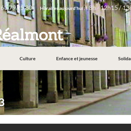
 63 79 25 80
8h - 12h15 / 13
Horaires aujourd'hui :
Réalmont
Culture
Enfance et jeunesse
Solida
3