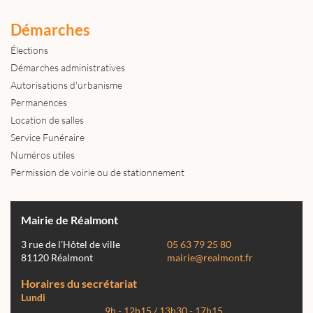
Démarches
Élections
Démarches administratives
Autorisations d'urbanisme
Permanences
Location de salles
Service Funéraire
Numéros utiles
Permission de voirie ou de stationnement
Mairie de Réalmont
3 rue de l'Hôtel de ville
05 63 79 25 80
81120 Réalmont
mairie@realmont.fr
Horaires du secrétariat
Lundi
9h - 12h15 / 13h30 - 17h15