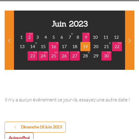
Juin 2023
1
2
3
4
5
6
7
8
9
10
11
12
13
14
15
16
17
18
19
20
21
22
23
24
25
26
27
28
29
30
Il n'y a aucun évènement ce jour-là, essayez une autre date !
Dimanche 18 Juin 2023
Aujourd'hui