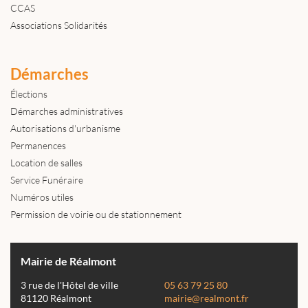
CCAS
Associations Solidarités
Démarches
Élections
Démarches administratives
Autorisations d'urbanisme
Permanences
Location de salles
Service Funéraire
Numéros utiles
Permission de voirie ou de stationnement
Mairie de Réalmont
3 rue de l'Hôtel de ville
05 63 79 25 80
81120 Réalmont
mairie@realmont.fr