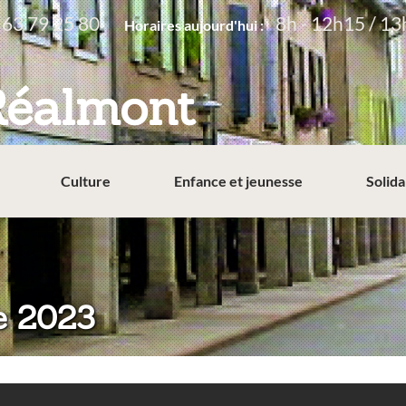
 63 79 25 80
8h - 12h15 / 13
Horaires aujourd'hui :
Réalmont
Culture
Enfance et jeunesse
Solida
e 2023