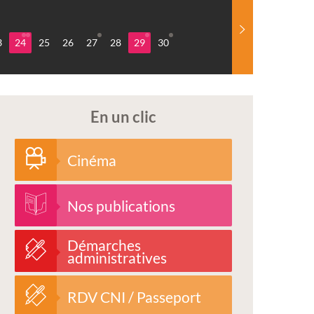
3
24
25
26
27
28
29
30
En un clic
Cinéma
Nos publications
Démarches
administratives
RDV CNI / Passeport