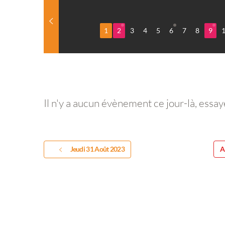
1
2
3
4
5
6
7
8
9
Il n'y a aucun évènement ce jour-là, essay
Jeudi 31 Août 2023
A