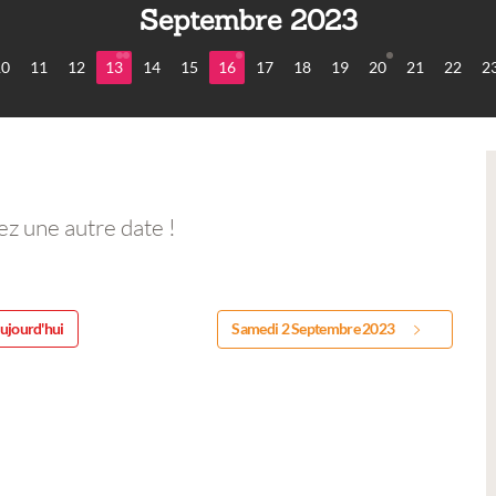
Septembre 2023
10
11
12
13
14
15
16
17
18
19
20
21
22
2
ez une autre date !
ujourd'hui
Samedi 2 Septembre 2023