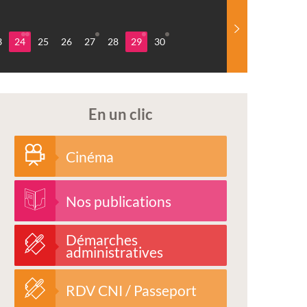
3
24
25
26
27
28
29
30
En un clic
Cinéma
Nos publications
Démarches
administratives
RDV CNI / Passeport