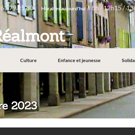
 63 79 25 80
8h - 12h15 / 13
Horaires aujourd'hui :
Réalmont
Culture
Enfance et jeunesse
Solida
re 2023