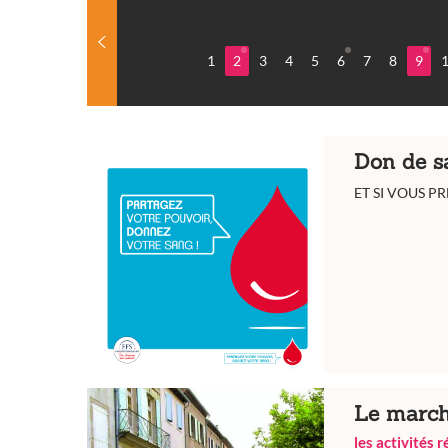
1
2
3
4
5
6
7
8
9
Don de s
ET SI VOUS P
Le march
les activités 