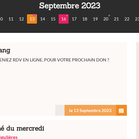
Septembre 2023
10
11
12
13
14
15
16
17
18
19
20
21
22
2
ang
RENIEZ RDV EN LIGNE, POUR VOTRE PROCHAIN DON ?
le 13 Septembre 2023
é du mercredi
régulières